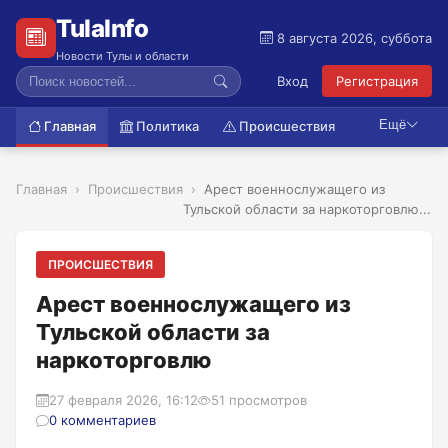
TulaInfo
8 августа 2026, суббота
Новости Тулы и области
Вход
Регистрация
Ещё
Главная
Политика
Происшествия
Главная
Происшествия
Арест военнослужащего из
Тульской области за наркоторговлю...
ПРОИСШЕСТВИЯ
Арест военнослужащего из
Тульской области за
наркоторговлю
27 февраля 2026, 16:12
51 просмотров
0 комментариев