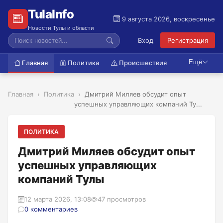
TulaInfo
9 августа 2026, воскресенье
Новости Тулы и области
Вход
Регистрация
Ещё
Главная
Политика
Происшествия
Главная
Политика
Дмитрий Миляев обсудит опыт
успешных управляющих компаний Ту...
ПОЛИТИКА
Дмитрий Миляев обсудит опыт
успешных управляющих
компаний Тулы
12 марта 2026, 13:08
47 просмотров
0 комментариев