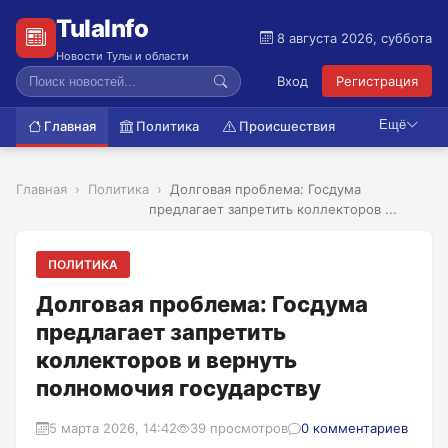
TulaInfo
8 августа 2026, суббота
Новости Тулы и области
Вход
Регистрация
Ещё
Главная
Политика
Происшествия
Главная
Политика
Долговая проблема: Госдума
предлагает запретить коллекторов ...
ПОЛИТИКА
Долговая проблема: Госдума
предлагает запретить
коллекторов и вернуть
полномочия государству
5 марта 2026, 14:42
39 просмотров
0 комментариев