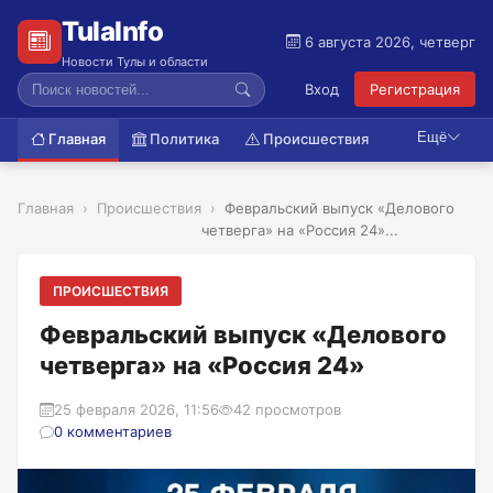
TulaInfo
6 августа 2026, четверг
Новости Тулы и области
Вход
Регистрация
Ещё
Главная
Политика
Происшествия
Главная
Происшествия
Февральский выпуск «Делового
четверга» на «Россия 24»...
ПРОИСШЕСТВИЯ
Февральский выпуск «Делового
четверга» на «Россия 24»
25 февраля 2026, 11:56
42 просмотров
0 комментариев