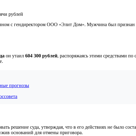
язанном с гендиректором ООО «Элит Дом». Мужчина был призна
ода
он утаил
604 300 рублей
, распоряжаясь этими средствами по
е.
нные прогнозы
оссовета
ть решение суда, утверждая, что в его действиях не было сост
ружив оснований для отмены приговора.