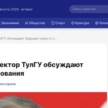
августа 2026, четверг
Экономика
Общество
Спорт
Культура
Техно
лГУ обсуждают будущее науки и о...
ректор ТулГУ обсуждают
зования
ментариев