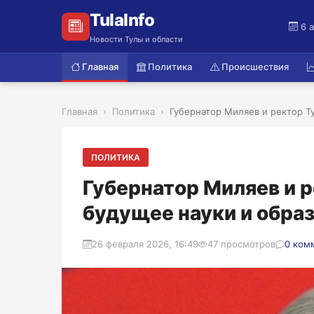
TulaInfo
6 
Новости Тулы и области
Главная
Политика
Происшествия
Главная
Политика
Губернатор Миляев и ректор Ту
ПОЛИТИКА
Губернатор Миляев и 
будущее науки и обра
26 февраля 2026, 16:49
47 просмотров
0 ком