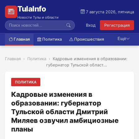
TulaInfo
7 августа 2026, пятница
Новости Тулы и области
Вход
Регистрация
Ещё
Главная
Политика
Происшествия
Главная
Политика
Кадровые изменения в образовании:
губернатор Тульской област...
ПОЛИТИКА
Кадровые изменения в
образовании: губернатор
Тульской области Дмитрий
Миляев озвучил амбициозные
планы