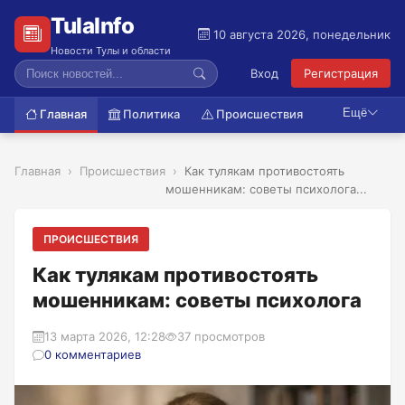
TulaInfo
10 августа 2026, понедельник
Новости Тулы и области
Вход
Регистрация
Ещё
Главная
Политика
Происшествия
Главная
Происшествия
Как тулякам противостоять
мошенникам: советы психолога...
ПРОИСШЕСТВИЯ
Как тулякам противостоять
мошенникам: советы психолога
13 марта 2026, 12:28
37 просмотров
0 комментариев