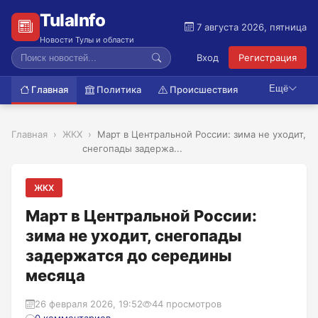
TulaInfo
7 августа 2026, пятница
Новости Тулы и области
Вход
Регистрация
Ещё
Главная
Политика
Происшествия
Главная
ЖКХ
Март в Центральной России: зима не уходит,
снегопады задержа...
ЖКХ
Март в Центральной России:
зима не уходит, снегопады
задержатся до середины
месяца
26 февраля 2026, 19:52
44 просмотров