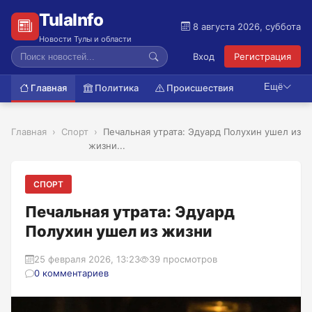
TulaInfo
8 августа 2026, суббота
Новости Тулы и области
Вход
Регистрация
Ещё
Главная
Политика
Происшествия
Главная
Спорт
Печальная утрата: Эдуард Полухин ушел из
жизни...
СПОРТ
Печальная утрата: Эдуард
Полухин ушел из жизни
25 февраля 2026, 13:23
39 просмотров
0 комментариев