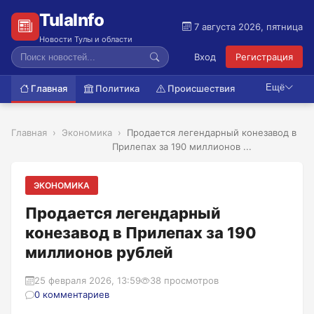
TulaInfo
7 августа 2026, пятница
Новости Тулы и области
Вход
Регистрация
Ещё
Главная
Политика
Происшествия
Главная
Экономика
Продается легендарный конезавод в
Прилепах за 190 миллионов ...
ЭКОНОМИКА
Продается легендарный
конезавод в Прилепах за 190
миллионов рублей
25 февраля 2026, 13:59
38 просмотров
0 комментариев