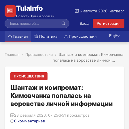
TulaInfo
6 августа 2026, четверг
Новости Тулы и области
Вход
Регистрация
Ещё
Главная
Политика
Происшествия
Главная
Происшествия
Шантаж и компромат: Кимовчанка
попалась на воровстве личной ...
ПРОИСШЕСТВИЯ
Шантаж и компромат:
Кимовчанка попалась на
воровстве личной информации
28 февраля 2026, 07:25
51 просмотров
0 комментариев