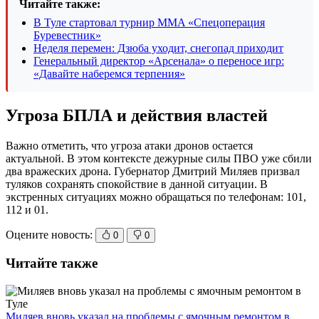
Читайте также:
В Туле стартовал турнир MMA «Спецоперация
Буревестник»
Неделя перемен: Дзюба уходит, снегопад приходит
Генеральный директор «Арсенала» о переносе игр:
«Давайте наберемся терпения»
Угроза БПЛА и действия властей
Важно отметить, что угроза атаки дронов остается
актуальной. В этом контексте дежурные силы ПВО уже сбили
два вражеских дрона. Губернатор Дмитрий Миляев призвал
туляков сохранять спокойствие в данной ситуации. В
экстренных ситуациях можно обращаться по телефонам: 101,
112 и 01.
Оцените новость:
0
0
Читайте также
Миляев вновь указал на проблемы с ямочным ремонтом в