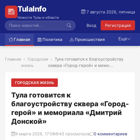
TulaInfo
7 августа 2026, пятница
Новости Тулы и области
Вход
Регистрация
Ещё
Главная
Политика
Происшествия
Главная
Городская
Тула готовится к благоустройству
жизнь
сквера «Город-герой» и мемо...
ГОРОДСКАЯ ЖИЗНЬ
Тула готовится к
благоустройству сквера «Город-
герой» и мемориала «Дмитрий
Донской»
4 марта 2026, 17:08
43 просмотров
0 комментариев