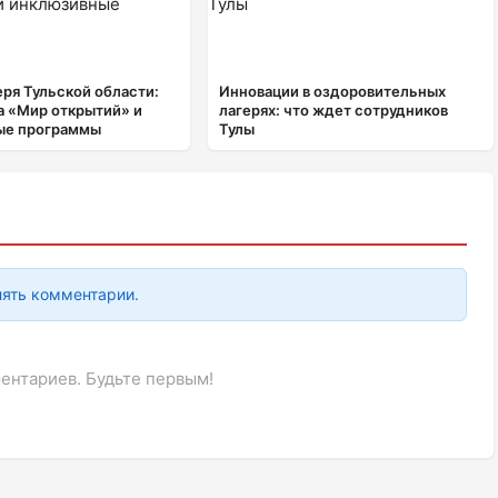
еря Тульской области:
Инновации в оздоровительных
а «Мир открытий» и
лагерях: что ждет сотрудников
ые программы
Тулы
лять комментарии.
ентариев. Будьте первым!