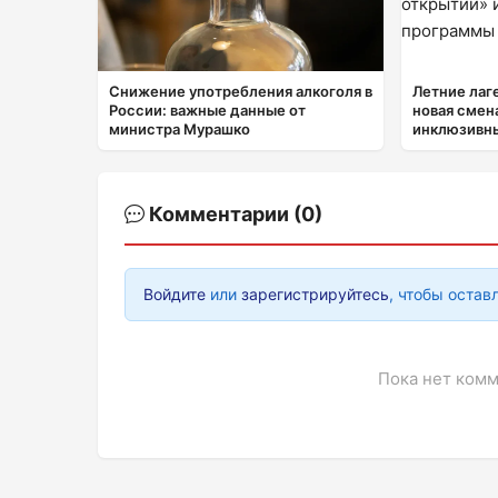
Снижение употребления алкоголя в
Летние лаг
России: важные данные от
новая смен
министра Мурашко
инклюзивн
Комментарии (0)
Войдите
или
зарегистрируйтесь
, чтобы остав
Пока нет комм