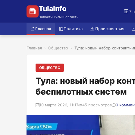
TulaInfo
7 
Новости Тулы и области
Главная
Политика
Происшествия
Главная
Общество
Тула: новый набор контрактни
ОБЩЕСТВО
Тула: новый набор кон
беспилотных систем
10 марта 2026, 11:17
45 просмотров
0 коммен