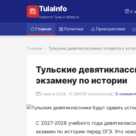
TulaInfo
6 
Новости Тулы и области
Главная
Политика
Происшествия
Главная
Тульские девятиклассники готовятся к устно
Тульские девятикласс
экзамену по истории
3 марта 2026, 11:38
39 просмотров
0 коммен
С 2027-2028 учебного года девятикласс
экзамен по истории перед ОГЭ. Это нов