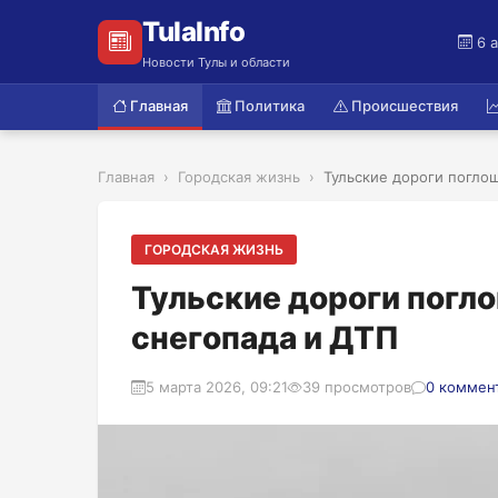
TulaInfo
6 
Новости Тулы и области
Главная
Политика
Происшествия
Главная
Городская жизнь
Тульские дороги поглощ
ГОРОДСКАЯ ЖИЗНЬ
Тульские дороги погл
снегопада и ДТП
5 марта 2026, 09:21
39 просмотров
0 коммен