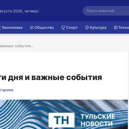
августа 2026, четверг
Экономика
Общество
Спорт
Культура
Техно
 важные события...
ги дня и важные события
нтариев