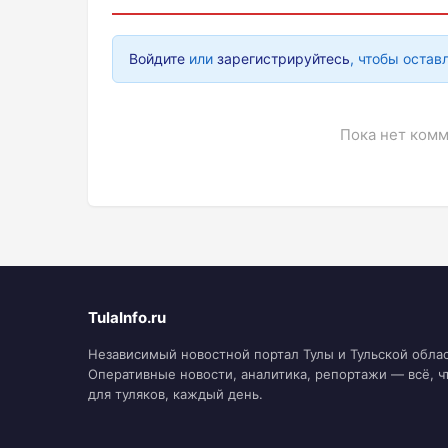
Войдите
или
зарегистрируйтесь
, чтобы остав
Пока нет комм
TulaInfo.ru
Независимый новостной портал Тулы и Тульской облас
Оперативные новости, аналитика, репортажи — всё, ч
для туляков, каждый день.