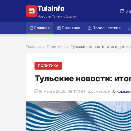
TulaInfo
6 
Новости Тулы и области
Главная
Политика
Происшествия
Главная
Политика
Тульские новости: итоги дня и
ПОЛИТИКА
Тульские новости: ито
16 марта 2026, 08:11
64 просмотров
0 комме