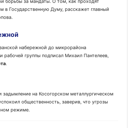
й борьбы за мандаты. О том, как проходят
м в Государственную Думу, расскажет главный
пова.
ежной
азанской набережной до микрорайона
и рабочей группы подписал Михаил Пантелеев,
рта
.
и задымление на Косогорском металлургическом
успокоил общественность, заверив, что угрозы
чном режиме.