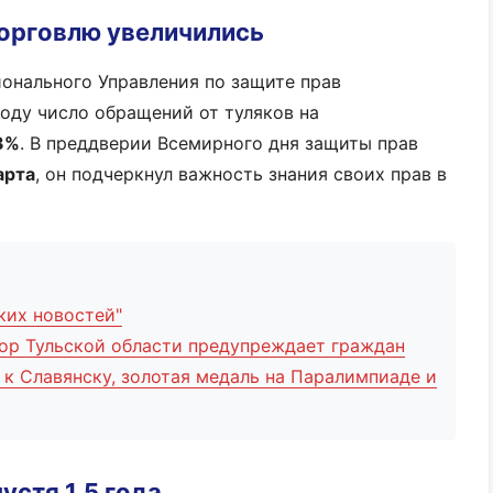
орговлю увеличились
онального Управления по защите прав
году число обращений от туляков на
3%
. В преддверии Всемирного дня защиты прав
арта
, он подчеркнул важность знания своих прав в
ких новостей"
тор Тульской области предупреждает граждан
 к Славянску, золотая медаль на Паралимпиаде и
устя 1,5 года