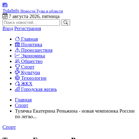
TulaInfo
Новости Тулы и области
7 августа 2026, пятница
Вход
Регистрация
Главная
Политика
Происшествия
Экономика
Общество
Спорт
Культура
Технологии
ЖКХ
Городская жизнь
Главная
Спорт
Тулячка Екатерина Реньжина - новая чемпионка России
по легко...
Спорт