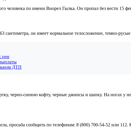
го человека по имени Виорел Гылка. Он пропал без вести 15 фев
63 сантиметра, он имеет нормальное телосложение, темно-русые 
х цен
 выплаты
ельном ДТП
тку, черно-синюю кофту, черные джинсы и шапку. На ногах у не
а, просьба сообщить по телефонам: 8 (800) 700-54-52 или 112. 