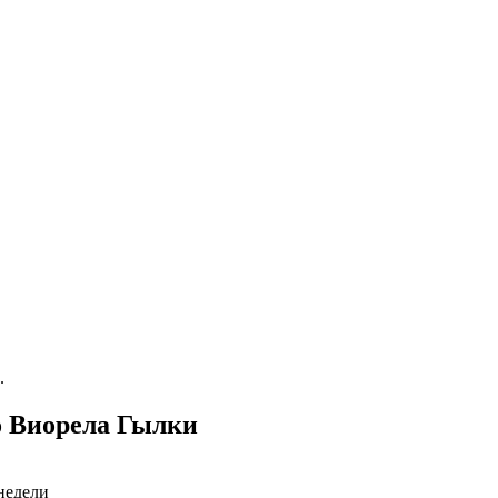
.
о Виорела Гылки