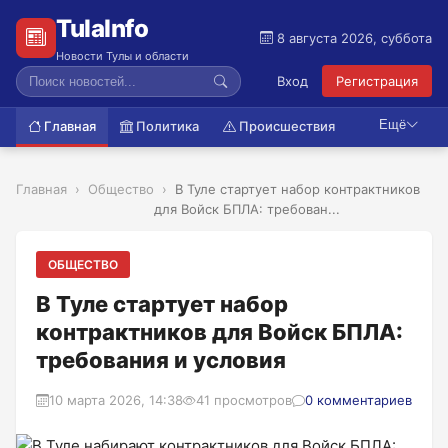
TulaInfo
8 августа 2026, суббота
Новости Тулы и области
Вход
Регистрация
Ещё
Главная
Политика
Происшествия
Главная
Общество
В Туле стартует набор контрактников
для Войск БПЛА: требован...
ОБЩЕСТВО
В Туле стартует набор
контрактников для Войск БПЛА:
требования и условия
10 марта 2026, 14:38
41 просмотров
0 комментариев