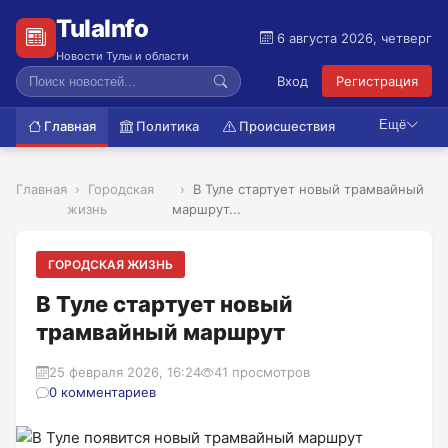
TulaInfo
6 августа 2026, четверг
Новости Тулы и области
Вход
Регистрация
Ещё
Главная
Политика
Происшествия
Главная
Городская
В Туле стартует новый трамвайный
жизнь
маршрут...
ГОРОДСКАЯ ЖИЗНЬ
В Туле стартует новый
трамвайный маршрут
25 февраля 2026, 16:24
41 просмотров
0 комментариев