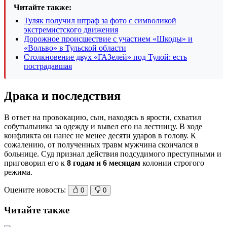
Читайте также:
Туляк получил штраф за фото с символикой
экстремистского движения
Дорожное происшествие с участием «Шкоды» и
«Вольво» в Тульской области
Столкновение двух «ГАЗелей» под Тулой: есть
пострадавшая
Драка и последствия
В ответ на провокацию, сын, находясь в ярости, схватил
собутыльника за одежду и вывел его на лестницу. В ходе
конфликта он нанес не менее десяти ударов в голову. К
сожалению, от полученных травм мужчина скончался в
больнице. Суд признал действия подсудимого преступными и
приговорил его к
8 годам и 6 месяцам
колонии строгого
режима.
Оцените новость:
0
0
Читайте также