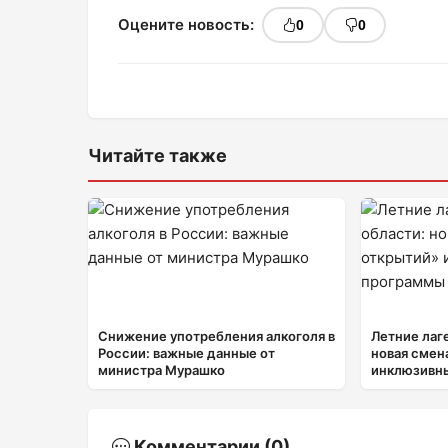
Оцените новость:
0
0
Читайте также
Снижение употребления алкоголя в
Летние лаг
России: важные данные от
новая смен
министра Мурашко
инклюзивн
Комментарии (0)