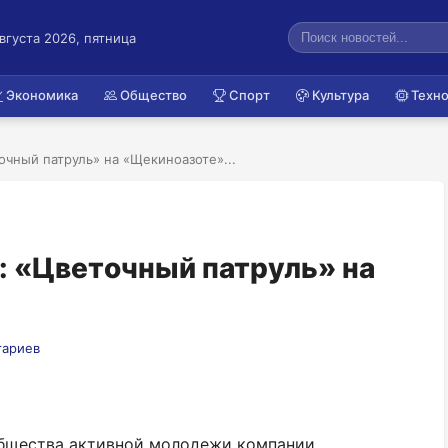
августа 2026, пятница
Экономика
Общество
Спорт
Культура
Техно
чный патруль» на «Щекиноазоте»...
: «Цветочный патруль» на
тариев
общества активной молодежи компании