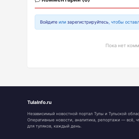
Войдите
или
зарегистрируйтесь
, чтобы остав
Пока нет комм
TulaInfo.ru
Независимый новостной портал Тулы и Тульской облас
Оперативные новости, аналитика, репортажи — всё, ч
для туляков, каждый день.