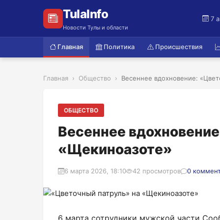
TulaInfo
7 
Новости Тулы и области
Главная
Политика
Происшествия
Главная
Общество
Весеннее вдохновение: «Цвето
ОБЩЕСТВО
Весеннее вдохновение
«Щекиноазоте»
6 марта 2026, 18:10
42 просмотров
0 коммен
6 марта сотрудники мужской части Со