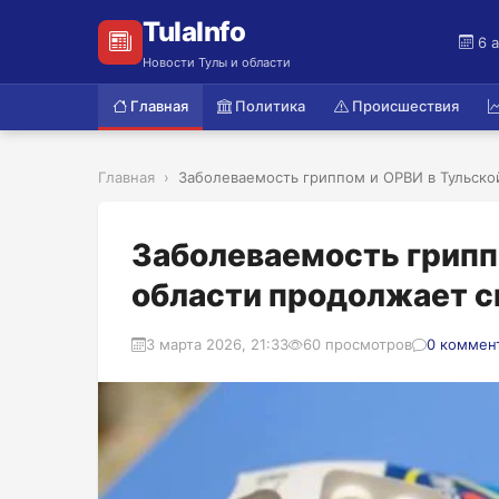
TulaInfo
6 
Новости Тулы и области
Главная
Политика
Происшествия
Главная
Заболеваемость гриппом и ОРВИ в Тульской
Заболеваемость грипп
области продолжает 
3 марта 2026, 21:33
60 просмотров
0 коммен