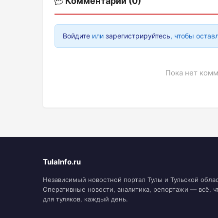
Комментарии (0)
Войдите
или
зарегистрируйтесь
, чтобы остав
Пока нет комм
TulaInfo.ru
Независимый новостной портал Тулы и Тульской облас
Оперативные новости, аналитика, репортажи — всё, ч
для туляков, каждый день.