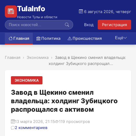
TulaInfo
6 августа 2026, четверг
Новости Тулы и области
Вход
Регистрация
Ещё
Главная
Политика
Происшествия
Главная
Экономика
Завод в Щекино сменил владельца:
холдинг Зубицкого распрощал...
ЭКОНОМИКА
Завод в Щекино сменил
владельца: холдинг Зубицкого
распрощался с активом
13 марта 2026, 21:15
119 просмотров
2 комментариев