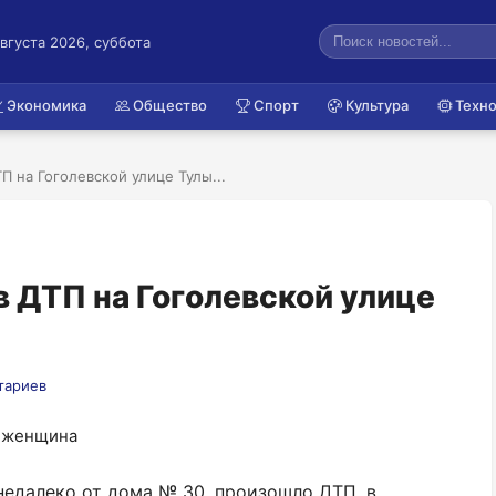
августа 2026, суббота
Экономика
Общество
Спорт
Культура
Техно
 на Гоголевской улице Тулы...
 ДТП на Гоголевской улице
тариев
 недалеко от дома № 30, произошло ДТП, в