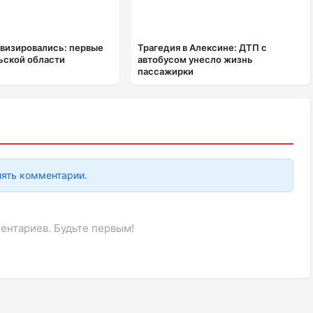
визировались: первые
Трагедия в Алексине: ДТП с
льской области
автобусом унесло жизнь
пассажирки
лять комментарии.
ентариев. Будьте первым!