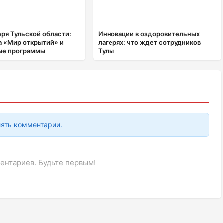
еря Тульской области:
Инновации в оздоровительных
а «Мир открытий» и
лагерях: что ждет сотрудников
ые программы
Тулы
лять комментарии.
ентариев. Будьте первым!