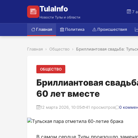
TulaInfo
7 
Новости Тулы и области
Главная
Политика
Происшествия
Главная
Общество
Бриллиантовая свадьба: Тульск
ОБЩЕСТВО
Бриллиантовая свадьба
60 лет вместе
12 марта 2026, 10:05
41 просмотров
0 комме
В самом сердце Тулы произошло замеча