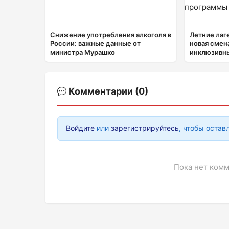
Снижение употребления алкоголя в
Летние лаг
России: важные данные от
новая смен
министра Мурашко
инклюзивн
Комментарии (0)
Войдите
или
зарегистрируйтесь
, чтобы остав
Пока нет комм